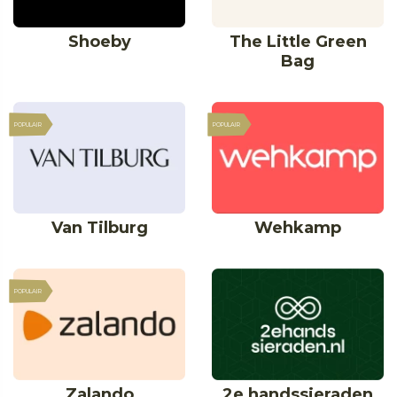
Shoeby
The Little Green
Bag
POPULAIR
POPULAIR
Van Tilburg
Wehkamp
POPULAIR
2e handssieraden
Zalando