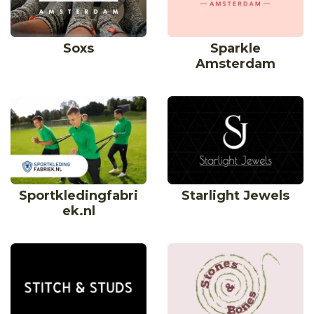
Soxs
Sparkle
Amsterdam
Sportkledingfabri
Starlight Jewels
ek.nl