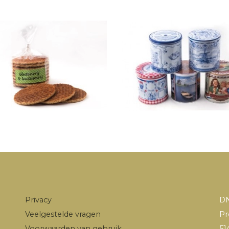
Privacy
DN
Veelgestelde vragen
Pr
Voorwaarden van gebruik
51