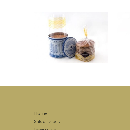
Home
Saldo-check
Inwisselen