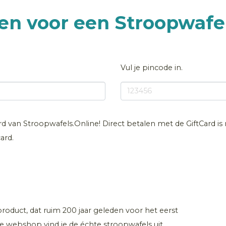
len voor een Stroopwafel
Vul je pincode in.
ard van Stroopwafels.Online! Direct betalen met de GiftCard is 
ard.
roduct, dat ruim 200 jaar geleden voor het eerst
e webshop vind je de échte stroopwafels uit