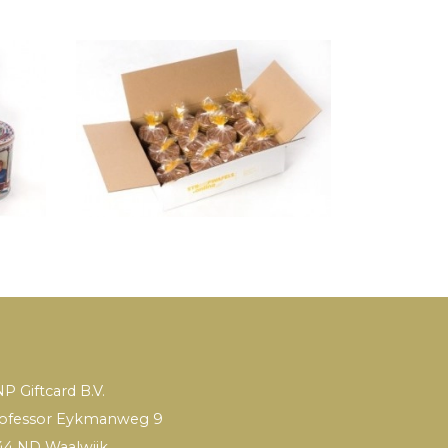
P Giftcard B.V.
ofessor Eykmanweg 9
44 ND Waalwijk