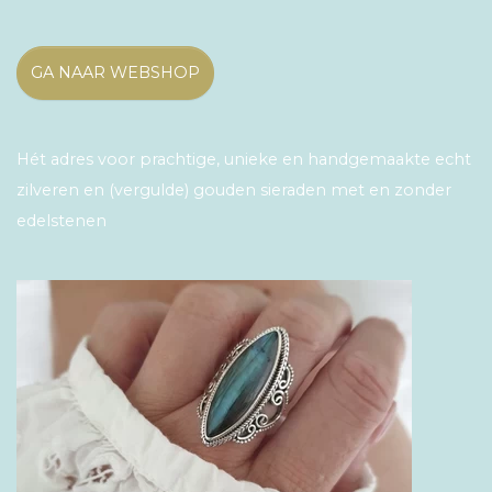
GA NAAR WEBSHOP
Hét adres voor prachtige, unieke en handgemaakte echt
zilveren en (vergulde) gouden sieraden met en zonder
edelstenen