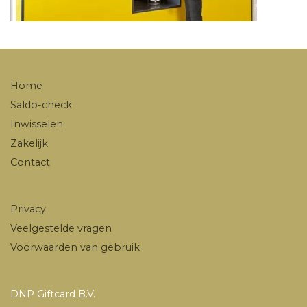
Home
Saldo-check
Inwisselen
Zakelijk
Contact
Privacy
Veelgestelde vragen
Voorwaarden van gebruik
DNP Giftcard B.V.