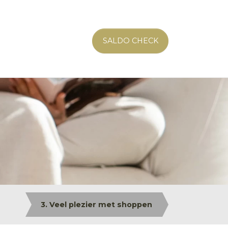
SALDO CHECK
3. Veel plezier met shoppen