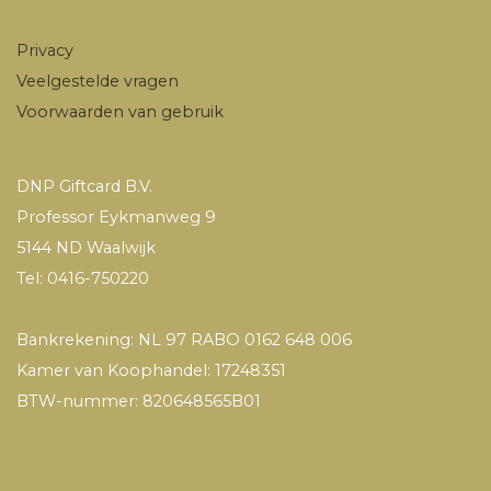
Privacy
Veelgestelde vragen
Voorwaarden van gebruik
DNP Giftcard B.V.
Professor Eykmanweg 9
5144 ND Waalwijk
Tel: 0416-750220
Bankrekening: NL 97 RABO 0162 648 006
Kamer van Koophandel: 17248351
BTW-nummer: 820648565B01