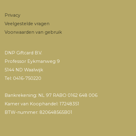
Privacy
Veelgestelde vragen
Voorwaarden van gebruik
DNP Giftcard B.V.
Professor Eykmanweg 9
5144 ND Waalwijk
Tel: 0416-750220
Bankrekening: NL 97 RABO 0162 648 006
Kamer van Koophandel: 17248351
BTW-nummer: 820648565B01