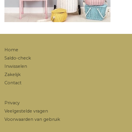
Home
Saldo-check
Inwisselen
Zakelijk
Contact
Privacy
Veelgestelde vragen
Voorwaarden van gebruik