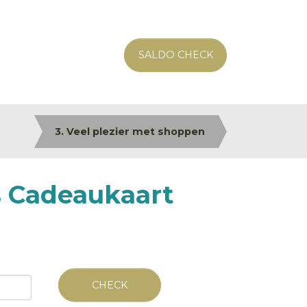
SALDO CHECK
3. Veel plezier met shoppen
s Cadeaukaart
CHECK