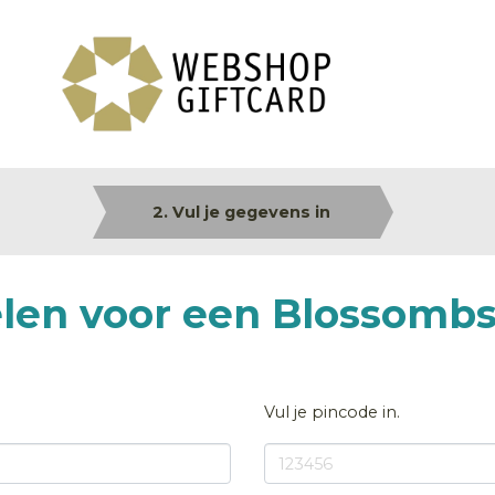
2. Vul je gegevens in
elen voor een Blossomb
Vul je pincode in.