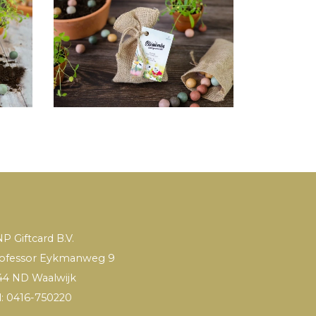
P Giftcard B.V.
ofessor Eykmanweg 9
44 ND Waalwijk
l: 0416-750220