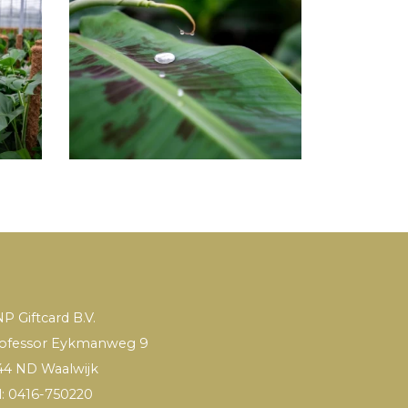
P Giftcard B.V.
ofessor Eykmanweg 9
44 ND Waalwijk
l: 0416-750220