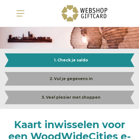
1. Check je saldo
2. Vul je gegevens in
3. Veel plezier met shoppen
Kaart inwisselen voor
een WoodWideCities e-