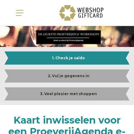
1. Check je saldo
2. Vul je gegevens in
3. Veel plezier met shoppen
Kaart inwisselen voor
een ProeverijAgenda e-