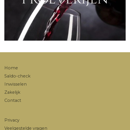
Home
Saldo-check
Inwisselen
Zakelijk
Contact
Privacy
Veelgestelde vragen