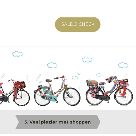
SALDO CHECK
3. Veel plezier met shoppen