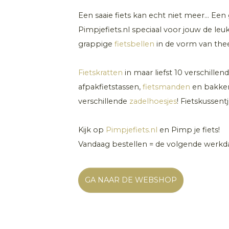
Een saaie fiets kan echt niet meer... Ee
Pimpjefiets.nl speciaal voor jouw de leu
grappige
fietsbellen
in de vorm van thee
Fietskratten
in maar liefst 10 verschille
afpakfietstassen,
fietsmanden
en bakker
verschillende
zadelhoesjes
! Fietskussent
Kijk op
Pimpjefiets.nl
en Pimp je fiets!
Vandaag bestellen = de volgende werkdag
GA NAAR DE WEBSHOP