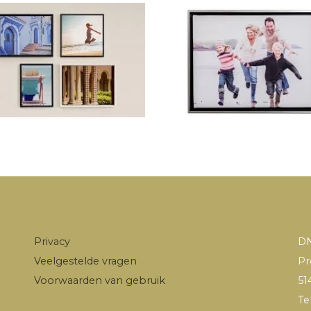
Privacy
DN
Veelgestelde vragen
Pr
Voorwaarden van gebruik
51
Te