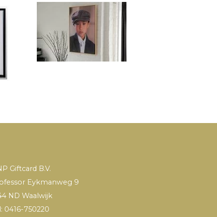
P Giftcard B.V.
ofessor Eykmanweg 9
44 ND Waalwijk
l: 0416-750220