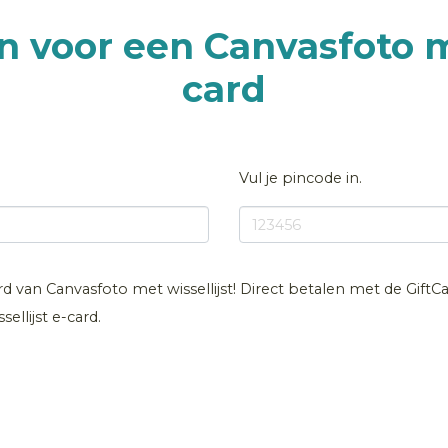
n voor een Canvasfoto me
card
Vul je pincode in.
rd van Canvasfoto met wissellijst! Direct betalen met de GiftCar
llijst e-card.