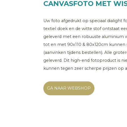
CANVASFOTO MET WIS
Uw foto afgedrukt op speciaal dialight f
textiel doek en de witte stof ontstaat e
geleverd met een robuuste aluminium wi
tot en met 90x110 & 80x120cm kunnen st
(aanvinken tijdens bestellen). Alle gro
geleverd. Dit high-end fotoproduct is n
kunnen tegen zeer scherpe prijzen op a
GA NAAR WEBSHOP