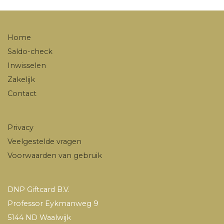
Home
Saldo-check
Inwisselen
Zakelijk
Contact
Privacy
Veelgestelde vragen
Voorwaarden van gebruik
DNP Giftcard B.V.
Professor Eykmanweg 9
5144 ND Waalwijk