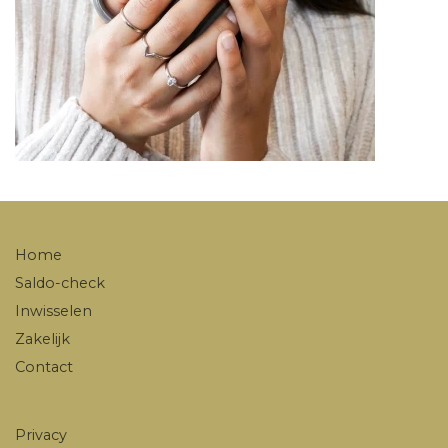
Home
Saldo-check
Inwisselen
Zakelijk
Contact
Privacy