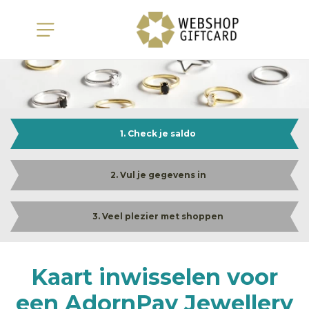
1. Check je saldo
2. Vul je gegevens in
3. Veel plezier met shoppen
Kaart inwisselen voor
een AdornPay Jewellery