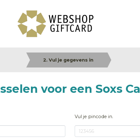
2. Vul je gegevens in
isselen voor een Soxs C
Vul je pincode in.