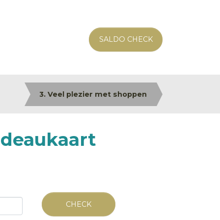
SALDO CHECK
3. Veel plezier met shoppen
adeaukaart
CHECK