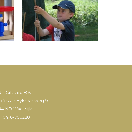
P Giftcard B.V.
ofessor Eykmanweg 9
44 ND Waalwijk
l: 0416-750220