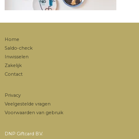
Home
Saldo-check
Inwisselen
Zakelijk
Contact
Privacy
Veelgestelde vragen
Voorwaarden van gebruik
DNP Giftcard B.V.