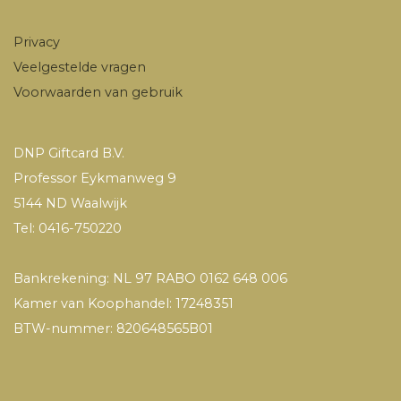
Privacy
Veelgestelde vragen
Voorwaarden van gebruik
DNP Giftcard B.V.
Professor Eykmanweg 9
5144 ND Waalwijk
Tel: 0416-750220
Bankrekening: NL 97 RABO 0162 648 006
Kamer van Koophandel: 17248351
BTW-nummer: 820648565B01