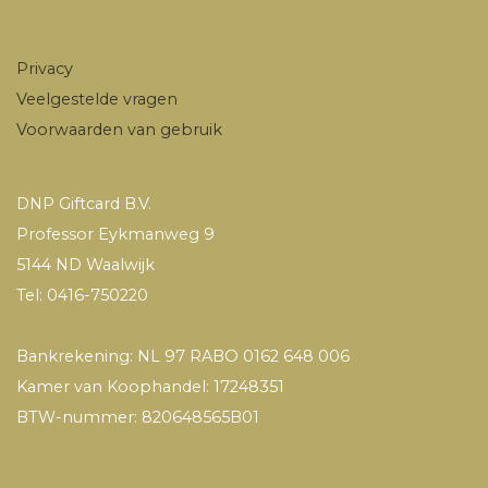
Privacy
Veelgestelde vragen
Voorwaarden van gebruik
DNP Giftcard B.V.
Professor Eykmanweg 9
5144 ND Waalwijk
Tel: 0416-750220
Bankrekening: NL 97 RABO 0162 648 006
Kamer van Koophandel: 17248351
BTW-nummer: 820648565B01