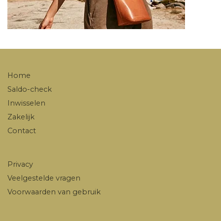
Home
Saldo-check
Inwisselen
Zakelijk
Contact
Privacy
Veelgestelde vragen
Voorwaarden van gebruik