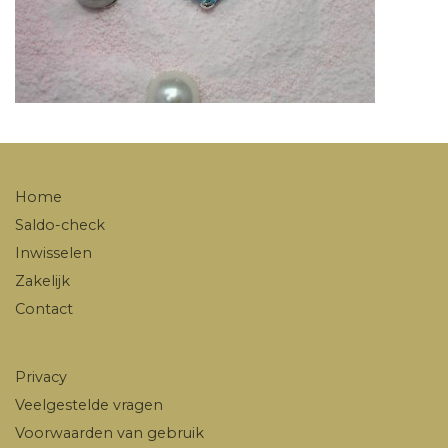
Home
Saldo-check
Inwisselen
Zakelijk
Contact
Privacy
Veelgestelde vragen
Voorwaarden van gebruik