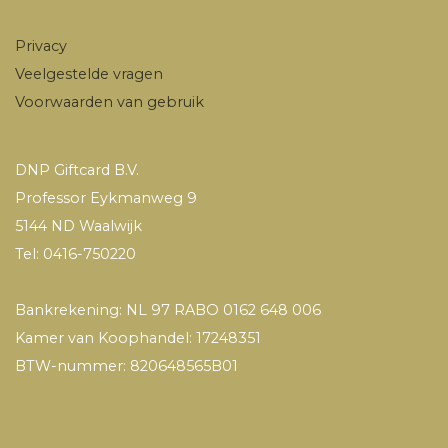
Privacy
Veelgestelde vragen
Voorwaarden van gebruik
DNP Giftcard B.V.
Professor Eykmanweg 9
5144 ND Waalwijk
Tel: 0416-750220
Bankrekening: NL 97 RABO 0162 648 006
Kamer van Koophandel: 17248351
BTW-nummer: 820648565B01