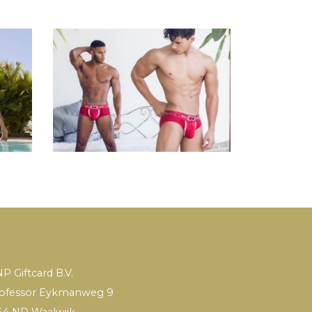
P Giftcard B.V.
ofessor Eykmanweg 9