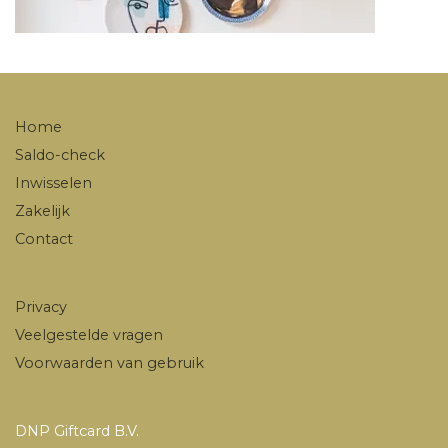
Home
Saldo-check
Inwisselen
Zakelijk
Contact
Privacy
Veelgestelde vragen
Voorwaarden van gebruik
DNP Giftcard B.V.